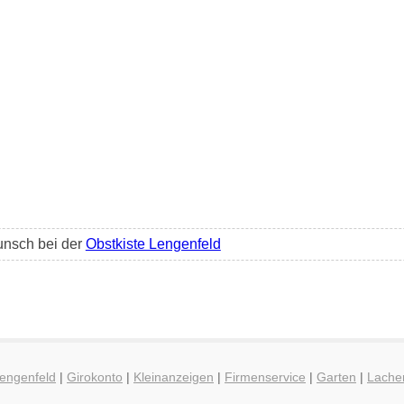
unsch bei der
Obstkiste Lengenfeld
Lengenfeld
|
Girokonto
|
Kleinanzeigen
|
Firmenservice
|
Garten
|
Lache