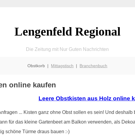
Lengenfeld Regional
Die Zeitung mit Nur Guten Nachrichten
Obstkorb |
Mittagstisch
|
Branchenbuch
en online kaufen
Leere Obstkisten aus Holz online 
ragen ... Kisten ganz ohne Obst sollen es sein! Und deshalb b
ann für das kleine Gartenbeet am Balkon verwenden, als Dekoa
tig schöne Türme draus bauen :-)