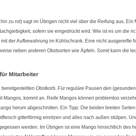
n zu rot) sagt im Übrigen nicht viel über die Reifung aus. Ein
 Nachgiebigkeit, sofern sie eingedrückt wird. Wie ist es um die r
en mit der Aufbewahrung im Kühlschrank. Eine nicht ausgereift
weise neben anderen Obstsorten wie Äpfeln. Somit kann die le
ür Mitarbeiter
nen bereitgestellten Obstkorb. Für reguläre Pausen den (gesund
it Mangos, kommt an. Reife Mangos können problemlos verzehrt
ango herum abgeschnitten. Ein Tipp: Die beiden breiten Seite
leisch gitterförmig einritzen und alles nach außen stülpen. U
fgegessen werden. Im Übrigen ist eine Mango hinsichtlich des 